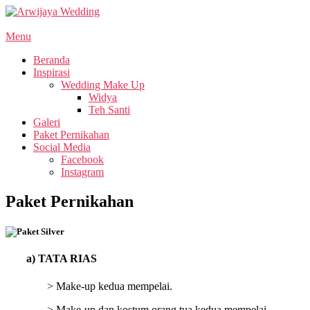
Menu
Beranda
Inspirasi
Wedding Make Up
Widya
Teh Santi
Galeri
Paket Pernikahan
Social Media
Facebook
Instagram
Paket Pernikahan
a)
TATA RIAS
> Make-up kedua mempelai.
> Make-up dan kostum orang tua kedua mempelai.