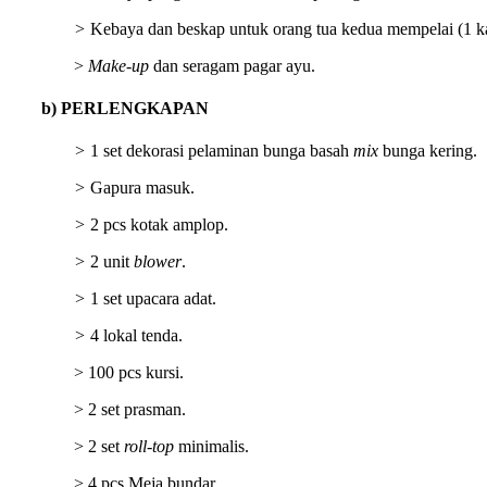
>
Kebaya dan beskap untuk orang tua kedua mempelai (1 kal
>
Make-up
dan seragam pagar ayu.
b) PERLENGKAPAN
>
1 set dekorasi pelaminan bunga basah
mix
bunga kering.
>
Gapura masuk.
>
2 pcs kotak amplop.
>
2 unit
blower
.
>
1 set upacara adat.
>
4 lokal tenda.
> 100 pcs kursi.
> 2 set prasman.
> 2 set
roll-top
minimalis.
> 4 pcs Meja bundar.