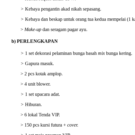
>
Kebaya pengantin akad nikah sepasang.
>
Kebaya dan beskap untuk orang tua kedua mempelai (1 kal
>
Make-up
dan seragam pagar ayu.
b) PERLENGKAPAN
>
1 set dekorasi pelaminan bunga basah
mix
bunga kering.
>
Gapura masuk.
> 2 pcs kotak amplop.
> 4 unit blower.
>
1 set upacara adat.
>
Hiburan.
> 6 lokal Tenda VIP.
> 150 pcs kursi futura +
cover.