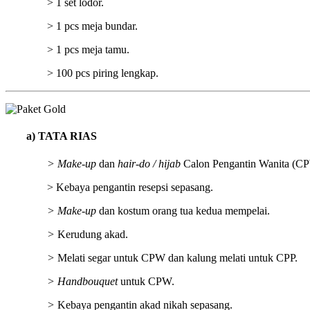
> 1 set lodor.
> 1 pcs meja bundar.
> 1 pcs meja tamu.
> 100 pcs piring lengkap.
a)
TATA RIAS
> Make-up
dan
hair-do / hijab
Calon Pengantin Wanita (CPW
> Kebaya pengantin resepsi sepasang.
> Make-up
dan kostum orang tua kedua mempelai.
>
Kerudung akad.
>
Melati segar untuk CPW dan kalung melati untuk CPP.
> Handbouquet
untuk CPW.
>
Kebaya pengantin akad nikah sepasang.