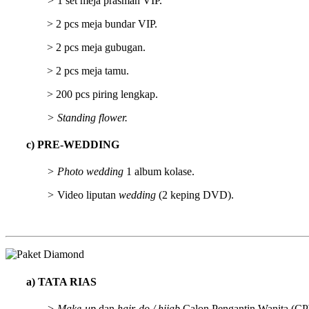
>
1 set meja prasman VIP.
> 2 pcs meja bundar VIP.
> 2 pcs meja gubugan.
> 2 pcs meja tamu.
> 200 pcs piring lengkap.
> Standing flower.
c) PRE-WEDDING
> Photo wedding
1 album kolase.
>
Video liputan
wedding
(2 keping DVD).
a) TATA RIAS
> Make-up
dan
hair-do / hijab
Calon Pengantin Wanita (CPW