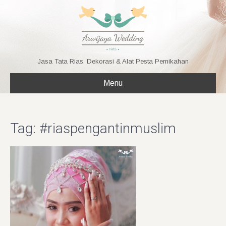
Jasa Tata Rias, Dekorasi & Alat Pesta Pernikahan
Menu
Tag: #riaspengantinmuslim